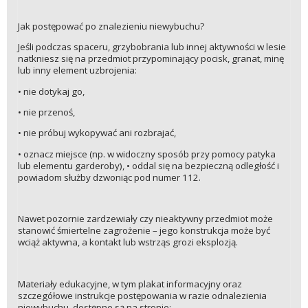
Jak postępować po znalezieniu niewybuchu?
Jeśli podczas spaceru, grzybobrania lub innej aktywności w lesie
natkniesz się na przedmiot przypominający pocisk, granat, minę
lub inny element uzbrojenia:
• nie dotykaj go,
• nie przenoś,
• nie próbuj wykopywać ani rozbrajać,
• oznacz miejsce (np. w widoczny sposób przy pomocy patyka
lub elementu garderoby), • oddal się na bezpieczną odległość i
powiadom służby dzwoniąc pod numer 112.
Nawet pozornie zardzewiały czy nieaktywny przedmiot może
stanowić śmiertelne zagrożenie – jego konstrukcja może być
wciąż aktywna, a kontakt lub wstrząs grozi eksplozją.
Materiały edukacyjne, w tym plakat informacyjny oraz
szczegółowe instrukcje postępowania w razie odnalezienia
niewybuchu, dostępne są na stronie: