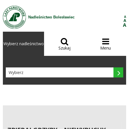
Przejdź do treści
A
Nadleśnictwo Bolesławiec
A
A


Wybierz nadleśnictwo
Szukaj
Menu
