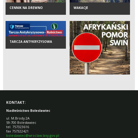
CENNIK NA DREWNO
WAKACJE
TARCZA ANTYKRYZYSOWA
KONTAKT:
Nadleśnictwo Bolesławiec
ul. M.Brody 2A
59-700 Bolesławiec
tel. 757323616
fax 757322421
boleslawiec@wroclaw.lasy.gov.pl