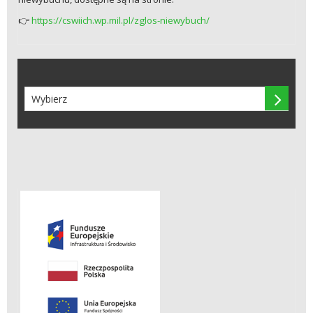
https://cswiich.wp.mil.pl/zglos-niewybuch/
👉
