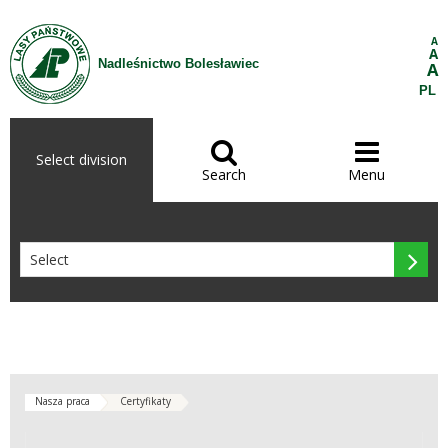
Skip to Content
A
A
Nadleśnictwo Bolesławiec
A
PL


Select division
Search
Menu

Nasza praca
Certyfikaty