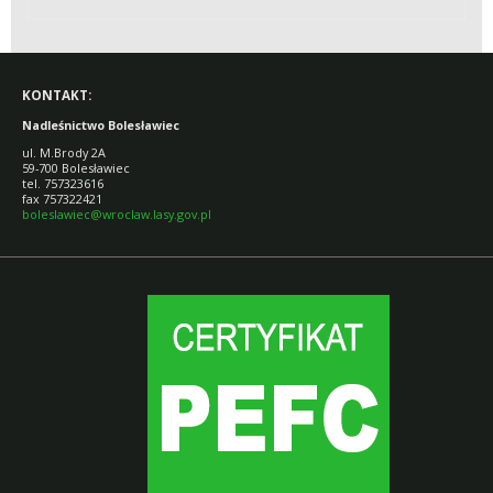
„ZWIĘKSZANIE
MOŻLIWOŚCI
RETENCYJNYCH
ORAZ
PRZECIWDZIAŁANIE
POWODZI I SUSZY
KONTAKT:
W EKOSYSTEMACH
LEŚNYCH NA
Nadleśnictwo Bolesławiec
TERENACH
NIZINNYCH"
ul. M.Brody 2A
59-700 Bolesławiec
tel. 757323616
fax 757322421
boleslawiec@wroclaw.lasy.gov.pl