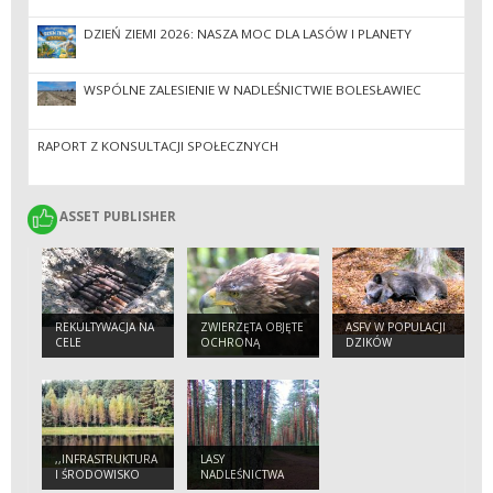
DZIEŃ ZIEMI 2026: NASZA MOC DLA LASÓW I PLANETY
WSPÓLNE ZALESIENIE W NADLEŚNICTWIE BOLESŁAWIEC
RAPORT Z KONSULTACJI SPOŁECZNYCH
ASSET PUBLISHER
ASSET PUBLISHER
REKULTYWACJA NA
ZWIERZĘTA OBJĘTE
ASFV W POPULACJI
CELE
OCHRONĄ
DZIKÓW
PRZYRODNICZE
TERENÓW
ZDEGRADOWANYCH,
POPOLIGONOWYCH
I POWOJSKOWYCH
ZARZĄDZANYCH
PRZEZ PGL LP
,,INFRASTRUKTURA
LASY
I ŚRODOWISKO
NADLEŚNICTWA
2007-2013".
BOLESŁAWIEC