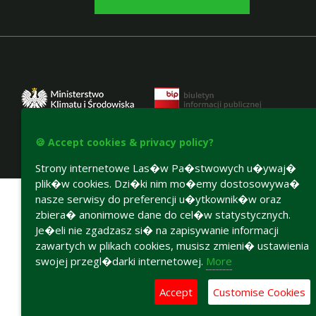
🍪 Accept cookies & privacy policy?
Strony internetowe Las�w Pa�stwowych u�ywaj�
Accesibility declaration
plik�w cookies. Dzi�ki nim mo�emy dostosowywa�
nasze serwisy do preferencji u�ytkownik�w oraz
zbiera� anonimowe dane do cel�w statystycznych.
Je�eli nie zgadzasz si� na zapisywanie informacji
zawartych w plikach cookies, musisz zmieni� ustawienia
swojej przegl�darki internetowej.
More
Accept
Customise Cookies