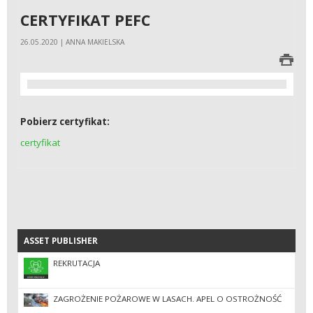
CERTYFIKAT PEFC
26.05.2020 | ANNA MAKIELSKA
Pobierz certyfikat:
certyfikat
ASSET PUBLISHER
ASSET PUBLISHER
REKRUTACJA
ZAGROŻENIE POŻAROWE W LASACH. APEL O OSTROŻNOŚĆ