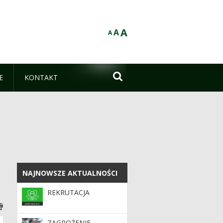
A
A
A

E
KONTAKT
NAJNOWSZE AKTUALNOŚCI
NAJNOWSZE AKTUALNOŚCI
REKRUTACJA
ZAGROŻENIE