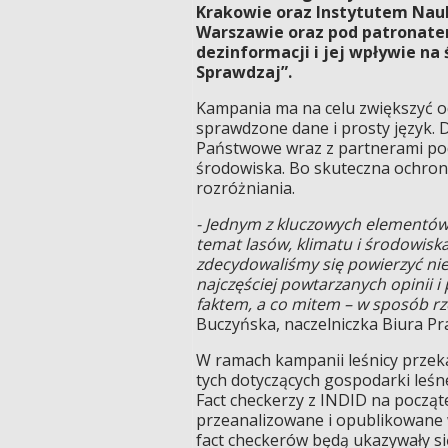
Krakowie oraz Instytutem Nau
Warszawie oraz pod patronate
dezinformacji i jej wpływie na 
Sprawdzaj”.
Kampania ma na celu zwiększyć o
sprawdzone dane i prosty język. D
Państwowe wraz z partnerami pod
środowiska. Bo skuteczna ochrona
rozróżniania.
- Jednym z kluczowych elementów 
temat lasów, klimatu i środowisk
zdecydowaliśmy się powierzyć niez
najczęściej powtarzanych opinii i
faktem, a co mitem – w sposób rz
Buczyńska, naczelniczka Biura P
W ramach kampanii leśnicy przekaz
tych dotyczących gospodarki leśne
Fact checkerzy z INDID na począt
przeanalizowane i opublikowane 
fact checkerów będą ukazywały s