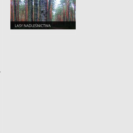
PRZECIWDZIAŁANIE POWODZI I
SUSZY W EKOSYSTEMACH
LEŚNYCH NA TERENACH
NIZINNYCH"
LASY NADLEŚNICTWA
BOLESŁAWIEC