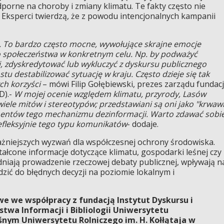
porne na choroby i zmiany klimatu. Te fakty często nie
ej. Eksperci twierdzą, że z powodu intencjonalnych kampanii
a. To bardzo często mocne, wywołujące skrajne emocje
o społeczeństwa w konkretnym celu. Np. by podważyć
j, zdyskredytować lub wykluczyć z dyskursu publicznego
u destabilizować sytuację w kraju. Często dzieje się tak
ch korzyści
– mówi Filip Gołębiewski, prezes zarządu fundacj
D).-
W mojej ocenie względem klimatu, przyrody, Lasów
iele mitów i stereotypów; przedstawiani są oni jako "krwaw
lementów tego mechanizmu dezinformacji. Warto zdawać sobi
refleksyjnie tego typu komunikatów
- dodaje.
ażniejszych wyzwań dla współczesnej ochrony środowiska.
ałcone informacje dotyczące klimatu, gospodarki leśnej czy
dniają prowadzenie rzeczowej debaty publicznej, wpływają n
ić do błędnych decyzji na poziomie lokalnym i
e we współpracy z fundacją Instytut Dyskursu i
twa Informacji i Bibliologii Uniwersytetu
ym Uniwersytetu Rolniczego im. H. Kołłątaja w