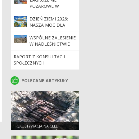
POŻAROWE W
LASACH. APEL O
OSTROŻNOŚĆ
DZIEŃ ZIEMI 2026:
NASZA MOC DLA
LASÓW I PLANETY
WSPÓLNE ZALESIENIE
W NADLEŚNICTWIE
BOLESŁAWIEC
RAPORT Z KONSULTACJI
SPOŁECZNYCH
POLECANE ARTYKUŁY
POLECANE ARTYKUŁY
REKULTYWACJA NA CELE
PRZYRODNICZE TERENÓW
ZDEGRADOWANYCH,