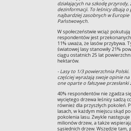
działających na szkodę przyrody, z
dezinformacji. To leśnicy dbają o 
najbardziej zasobnych w Europie 
Państwowych.
W społeczeństwie wciąż pokutują 
respondentów jest przekonanych, 
11% uważa, że lasów przybywa. Tym
światowej lasy stanowiły 21% powi
ciągu ostatnich 25 lat powierzchn
hektarów.
- Lasy to 1/3 powierzchnia Polski.
częściej wyrażają swoje opinie na
one oparte o fałszywe przesłanki
40% respondentów nie zgadza się 
wyciętego drzewa leśnicy sadzą co
również dla przyszłych pokoleń. 
lasach, w każdym miejscu skąd po
pokolenia lasu. Zwykle następuje 
milionów drzew, a także wspieraj
sąsiednich drzew. Wszędzie tam, g