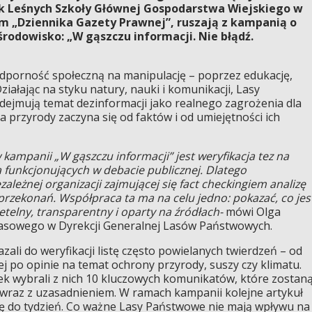
k Leśnych Szkoły Głównej Gospodarstwa Wiejskiego w
m „Dziennika Gazety Prawnej”, ruszają z kampanią o
środowisko: „W gąszczu informacji. Nie błądź.
dporność społeczną na manipulację – poprzez edukację,
ziałając na styku natury, nauki i komunikacji, Lasy
ejmują temat dezinformacji jako realnego zagrożenia dla
 przyrody zaczyna się od faktów i od umiejętności ich
kampanii „W gąszczu informacji” jest weryfikacja tez na
a funkcjonujących w debacie publicznej. Dlatego
ależnej organizacji zajmującej się fact checkingiem analizę
 przekonań. Współpraca ta ma na celu jedno: pokazać, co jes
etelny, transparentny i oparty na źródłach-
mówi Olga
rasowego w Dyrekcji Generalnej Lasów Państwowych.
ali do weryfikacji listę często powielanych twierdzeń – od
j po opinie na temat ochrony przyrody, suszy czy klimatu.
ek wybrali z nich 10 kluczowych komunikatów, które zostan
wraz z uzasadnieniem. W ramach kampanii kolejne artykuł
ię do tydzień. Co ważne Lasy Państwowe nie mają wpływu na