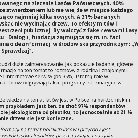
zowanego na zlecenie Lasów Państwowych. 40%
ze stwierdzeniem lub nie wie, że w miejsce każdego
dzą co najmniej kilka nowych. A 21% badanych
skać nie wycinając drzew. To efekty mitów i
zestrzeni publicznej. By walczyć z fake newsami Lasy
 i Dialogu, fundacja zajmująca się m. in. fact
anią o dezinformacji w środowisku przyrodniczym: „
. Sprawdzaj”.
 budzi duże zainteresowanie. Jak pokazuje badanie, główne
nformacje na ten temat to rozmowy z rodziną i znajomymi
i internetowe serwisy (po 35%). Istotną rolę w
mat lasów odgrywają także programy informacyjne w
 że wiedza na temat lasów jest w Polsce na bardzo niskim
m przykładem jest ten, że choć 97% respondentów
ziej ekologiczne od plastiku, to jednocześnie aż 21 %
anie drzew nie jest konieczne.
formacji na temat polskich lasów i przyrody jest
wokół lasów i leśników, przedstawiająca nas jako