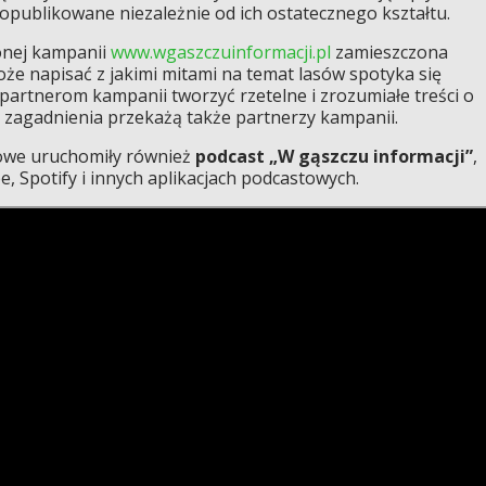
 opublikowane niezależnie od ich ostatecznego kształtu.
onej kampanii
www.wgaszczuinformacji.pl
zamieszczona
oże napisać z jakimi mitami na temat lasów spotyka się
 partnerom kampanii tworzyć rzetelne i zrozumiałe treści o
je zagadnienia przekażą także partnerzy kampanii.
owe uruchomiły również
podcast „W gąszczu informacji”
,
 Spotify i innych aplikacjach podcastowych.