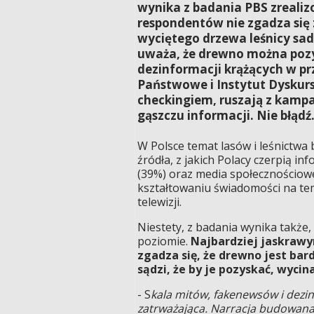
wynika z badania PBS zreali
respondentów nie zgadza się 
wyciętego drzewa leśnicy sa
uważa, że drewno można pozy
dezinformacji krążących w pr
Państwowe i Instytut Dyskursu
checkingiem, ruszają z kamp
gąszczu informacji. Nie błądź
W Polsce temat lasów i leśnictwa
źródła, z jakich Polacy czerpią i
(39%) oraz media społecznościowe 
kształtowaniu świadomości na te
telewizji.
Niestety, z badania wynika także,
poziomie.
Najbardziej jaskrawy
zgadza się, że drewno jest bard
sądzi, że by je pozyskać, wycin
- S
kala mitów, fakenewsów i dezin
zatrważająca.
Narracja budowana 