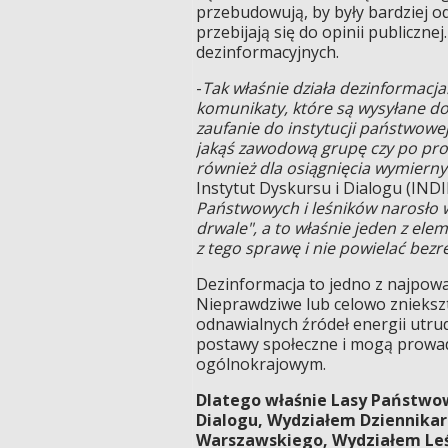
przebudowują, by były bardziej od
przebijają się do opinii publiczn
dezinformacyjnych.
-
Tak właśnie działa dezinformacj
komunikaty, które są wysyłane d
zaufanie do instytucji państwowe
jakąś zawodową grupę czy po prost
również dla osiągnięcia wymierny
Instytut Dyskursu i Dialogu (INDI
Państwowych i leśników narosło w
drwale", a to właśnie jeden z e
z tego sprawę i nie powielać bez
Dezinformacja to jedno z najpow
Nieprawdziwe lub celowo zniekszt
odnawialnych źródeł energii utru
postawy społeczne i mogą prowadz
ogólnokrajowym.
Dlatego właśnie Lasy Państwow
Dialogu, Wydziałem Dziennikars
Warszawskiego, Wydziałem Leśn