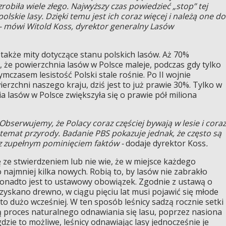
robiła wiele złego. Najwyższy czas powiedzieć „stop” tej
polskie lasy. Dzięki temu jest ich coraz więcej i należą one do
- mówi Witold Koss, dyrektor generalny Lasów
także mity dotyczące stanu polskich lasów. Aż 70%
że powierzchnia lasów w Polsce maleje, podczas gdy tylko
czasem lesistość Polski stale rośnie. Po II wojnie
erzchni naszego kraju, dziś jest to już prawie 30%. Tylko w
ia lasów w Polsce zwiększyła się o prawie pół miliona
Obserwujemy, że Polacy coraz częściej bywają w lesie i coraz
 temat przyrody. Badanie PBS pokazuje jednak, że często są
 z zupełnym pominięciem faktów -
dodaje dyrektor Koss
.
ze stwierdzeniem lub nie wie, że w miejsce każdego
 najmniej kilka nowych. Robią to, by lasów nie zabrakło
Ponadto jest to ustawowy obowiązek. Zgodnie z ustawą o
zyskano drewno, w ciągu pięciu lat musi pojawić się młode
to dużo wcześniej. W ten sposób leśnicy sadzą rocznie setki
ą proces naturalnego odnawiania się lasu, poprzez nasiona
dzie to możliwe, leśnicy odnawiając lasy jednocześnie je