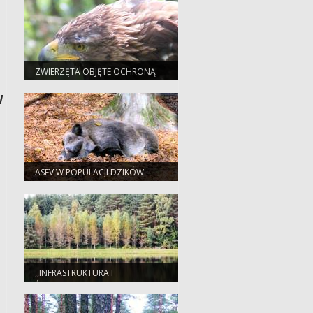
POPOLIGONOWYCH I
POWOJSKOWYCH
ZARZĄDZANYCH PRZEZ PGL LP
ZWIERZĘTA OBJĘTE OCHRONĄ
W
ASFV W POPULACJI DZIKÓW
,,INFRASTRUKTURA I
ŚRODOWISKO 2007-2013".
„ZWIĘKSZANIE MOŻLIWOŚCI
RETENCYJNYCH ORAZ